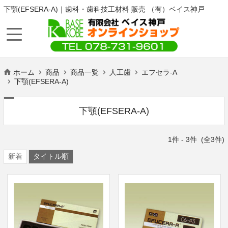
下顎(EFSERA-A)｜歯科・歯科技工材料 販売 （有）ベイス神戸
ホーム
商品
商品一覧
人工歯
エフセラ-A
下顎(EFSERA-A)
下顎(EFSERA-A)
1
件 -
3
件 (全
3
件)
新着
タイトル順