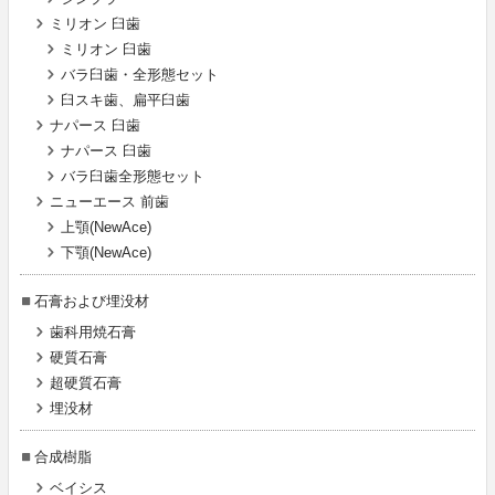
ミリオン 臼歯
ミリオン 臼歯
バラ臼歯・全形態セット
臼スキ歯、扁平臼歯
ナパース 臼歯
ナパース 臼歯
バラ臼歯全形態セット
ニューエース 前歯
上顎(NewAce)
下顎(NewAce)
石膏および埋没材
歯科用焼石膏
硬質石膏
超硬質石膏
埋没材
合成樹脂
ベイシス