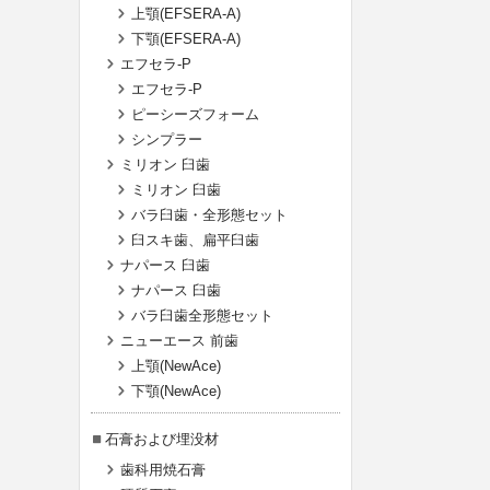
上顎(EFSERA-A)
下顎(EFSERA-A)
エフセラ-P
エフセラ-P
ピーシーズフォーム
シンプラー
ミリオン 臼歯
ミリオン 臼歯
バラ臼歯・全形態セット
臼スキ歯、扁平臼歯
ナパース 臼歯
ナパース 臼歯
バラ臼歯全形態セット
ニューエース 前歯
上顎(NewAce)
下顎(NewAce)
石膏および埋没材
歯科用焼石膏