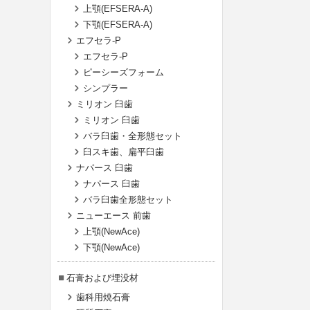
上顎(EFSERA-A)
下顎(EFSERA-A)
エフセラ-P
エフセラ-P
ピーシーズフォーム
シンプラー
ミリオン 臼歯
ミリオン 臼歯
バラ臼歯・全形態セット
臼スキ歯、扁平臼歯
ナパース 臼歯
ナパース 臼歯
バラ臼歯全形態セット
ニューエース 前歯
上顎(NewAce)
下顎(NewAce)
石膏および埋没材
歯科用焼石膏