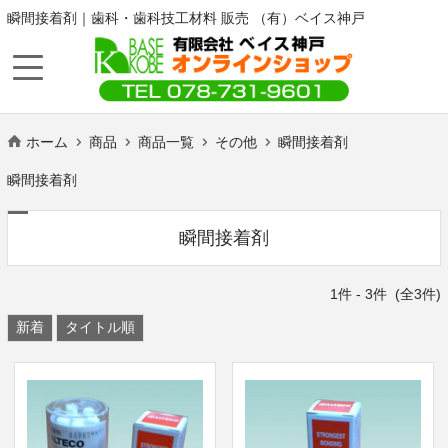
瞬間接着剤｜歯科・歯科技工材料 販売 （有）ベイス神戸
ホーム
商品
商品一覧
その他
瞬間接着剤
瞬間接着剤
瞬間接着剤
1
件 -
3
件 (全
3
件)
新着
タイトル順