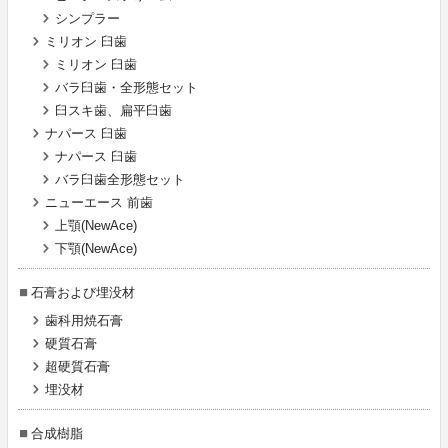
シンプラー
ミリオン 臼歯
ミリオン 臼歯
バラ臼歯・全形態セット
臼スキ歯、扁平臼歯
ナパース 臼歯
ナパース 臼歯
バラ臼歯全形態セット
ニューエース 前歯
上顎(NewAce)
下顎(NewAce)
石膏および埋没材
歯科用焼石膏
硬質石膏
超硬質石膏
埋没材
合成樹脂