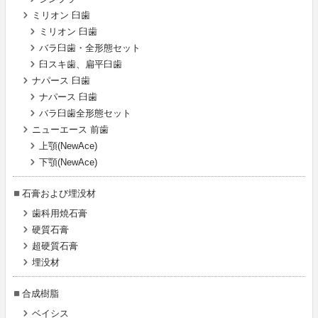
ミリオン 臼歯
ミリオン 臼歯
バラ臼歯・全形態セット
臼スキ歯、扁平臼歯
ナパース 臼歯
ナパース 臼歯
バラ臼歯全形態セット
ニューエース 前歯
上顎(NewAce)
下顎(NewAce)
石膏および埋没材
歯科用焼石膏
硬質石膏
超硬質石膏
埋没材
合成樹脂
ベイシス