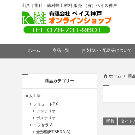
山八｜歯科・歯科技工材料 販売 （有）ベイス神戸
ホーム
商品一覧
お支払い・配送等について
ホーム
商
商品カテゴリー
人工歯
ソリュートPX
アンテリオ
ポステリオ
新着
タイト
エフセラ-A
全形態(EFSERA-A)