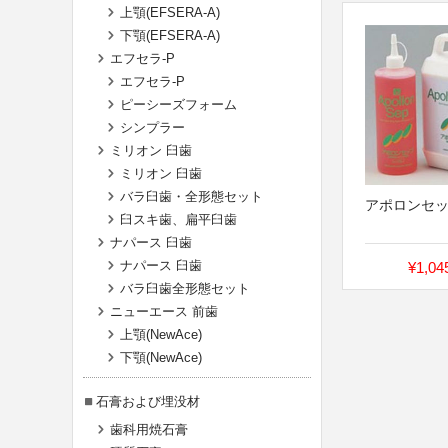
上顎(EFSERA-A)
下顎(EFSERA-A)
エフセラ-P
エフセラ-P
ピーシーズフォーム
シンプラー
ミリオン 臼歯
ミリオン 臼歯
バラ臼歯・全形態セット
アポロンセ
臼スキ歯、扁平臼歯
ナパース 臼歯
ナパース 臼歯
¥1,04
バラ臼歯全形態セット
ニューエース 前歯
上顎(NewAce)
下顎(NewAce)
石膏および埋没材
歯科用焼石膏