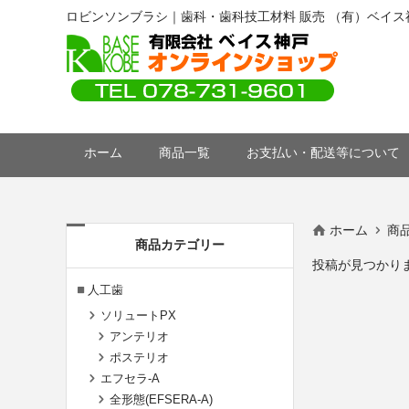
ロビンソンブラシ｜歯科・歯科技工材料 販売 （有）ベイス
ホーム
商品一覧
お支払い・配送等について
ホーム
商
商品カテゴリー
投稿が見つかり
人工歯
ソリュートPX
アンテリオ
ポステリオ
エフセラ-A
全形態(EFSERA-A)