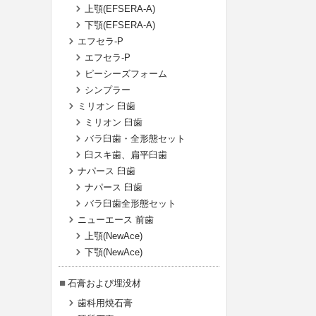
上顎(EFSERA-A)
下顎(EFSERA-A)
エフセラ-P
エフセラ-P
ピーシーズフォーム
シンプラー
ミリオン 臼歯
ミリオン 臼歯
バラ臼歯・全形態セット
臼スキ歯、扁平臼歯
ナパース 臼歯
ナパース 臼歯
バラ臼歯全形態セット
ニューエース 前歯
上顎(NewAce)
下顎(NewAce)
石膏および埋没材
歯科用焼石膏