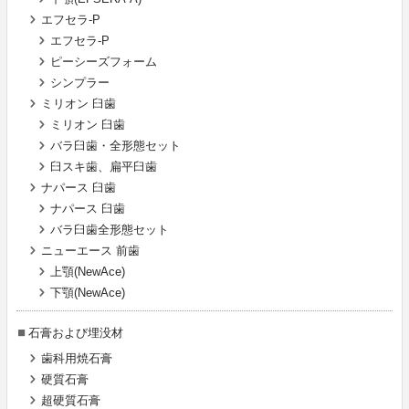
エフセラ-P
エフセラ-P
ピーシーズフォーム
シンプラー
ミリオン 臼歯
ミリオン 臼歯
バラ臼歯・全形態セット
臼スキ歯、扁平臼歯
ナパース 臼歯
ナパース 臼歯
バラ臼歯全形態セット
ニューエース 前歯
上顎(NewAce)
下顎(NewAce)
石膏および埋没材
歯科用焼石膏
硬質石膏
超硬質石膏