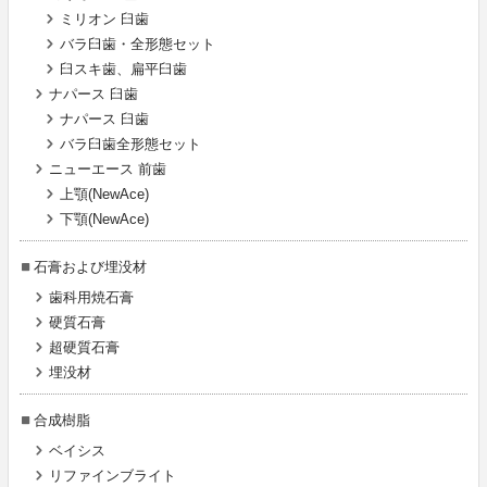
ミリオン 臼歯
バラ臼歯・全形態セット
臼スキ歯、扁平臼歯
ナパース 臼歯
ナパース 臼歯
バラ臼歯全形態セット
ニューエース 前歯
上顎(NewAce)
下顎(NewAce)
石膏および埋没材
歯科用焼石膏
硬質石膏
超硬質石膏
埋没材
合成樹脂
ベイシス
リファインブライト