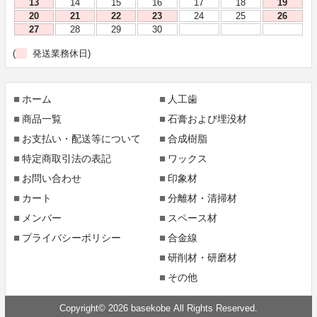
13
14
15
16
17
18
19
20
21
22
23
24
25
26
27
28
29
30
(
発送業務休日)
ホーム
人工歯
商品一覧
石膏および埋没材
お支払い・配送等について
合成樹脂
特定商取引法の表記
ワックス
お問い合わせ
印象材
カート
分離材・清掃材
メンバー
スペース材
プライバシーポリシー
合金線
研削材・研磨材
その他
Copyright© 2026 basekobe All Rights Reserved.