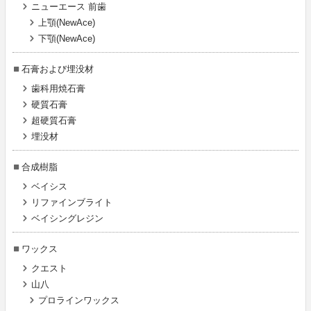
ニューエース 前歯
上顎(NewAce)
下顎(NewAce)
石膏および埋没材
歯科用焼石膏
硬質石膏
超硬質石膏
埋没材
合成樹脂
ベイシス
リファインブライト
ベイシングレジン
ワックス
クエスト
山八
プロラインワックス