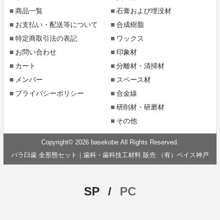
商品一覧
石膏および埋没材
お支払い・配送等について
合成樹脂
特定商取引法の表記
ワックス
お問い合わせ
印象材
カート
分離材・清掃材
メンバー
スペース材
プライバシーポリシー
合金線
研削材・研磨材
その他
Copyright© 2026 basekobe All Rights Reserved.
バラ臼歯 全形態セット｜歯科・歯科技工材料 販売 （有）ベイス神戸
SP
/
PC